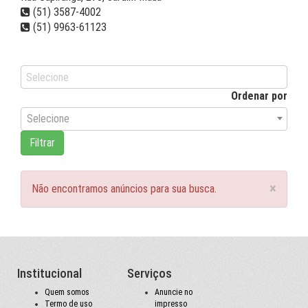
(51) 3587-4002
(51) 9963-61123
Venda
Aluguel
Temporada
Ordenar por
Selecione
Filtrar
×
Não encontramos anúncios para sua busca.
Institucional
Serviços
Quem somos
Anuncie no
Termo de uso
impresso